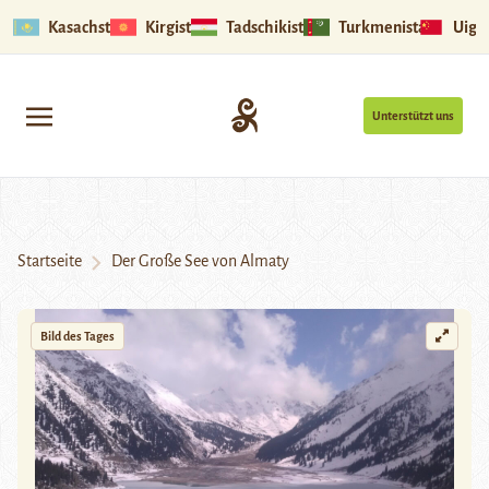
Kasachstan
Kirgistan
Tadschikistan
Turkmenistan
Uigu
Unterstützt uns
Startseite
Der Große See von Almaty
Bild des Tages