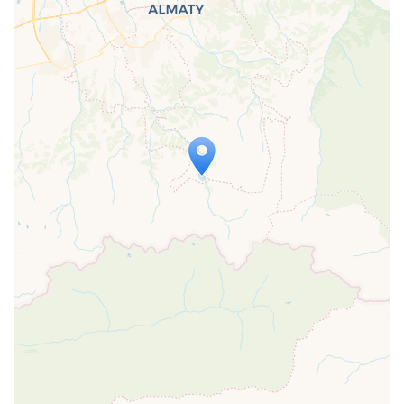
Travelers' Map wird geladen …
Wenn du dies siehst, nachdem deine
Seite vollständig geladen wurde,
fehlen leafletJS-Dateien.