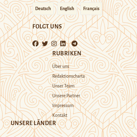
Deutsch
English
Français
FOLGT UNS
RUBRIKEN
Über uns
Redaktionscharta
Unser Team
Unsere Partner
Impressum
Kontakt
UNSERE LÄNDER