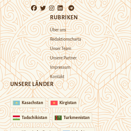
RUBRIKEN
Über uns
Redaktionscharta
Unser Team
Unsere Partner
Impressum
Kontakt
UNSERE LÄNDER
Kasachstan
Kirgistan
Tadschikistan
Turkmenistan