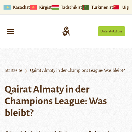
Kasachstan
Kirgistan
Tadschikistan
Turkmenistan
Uigu
Unterstützt uns
Startseite
Qairat Almaty in der Champions League: Was bleibt?
Qairat Almaty in der
Champions League: Was
bleibt?