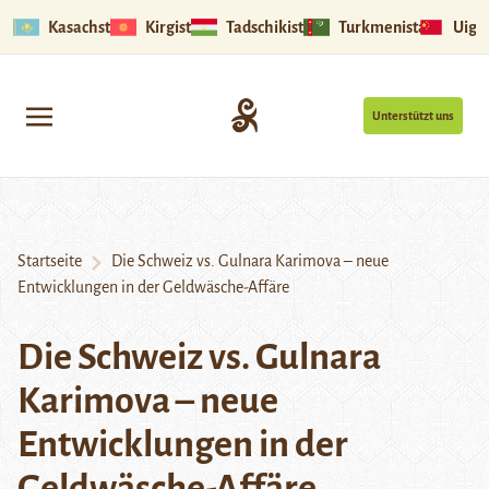
Kasachstan
Kirgistan
Tadschikistan
Turkmenistan
Uigu
Unterstützt uns
Startseite
Die Schweiz vs. Gulnara Karimova – neue
Entwicklungen in der Geldwäsche-Affäre
Die Schweiz vs. Gulnara
Karimova – neue
Entwicklungen in der
Geldwäsche-Affäre