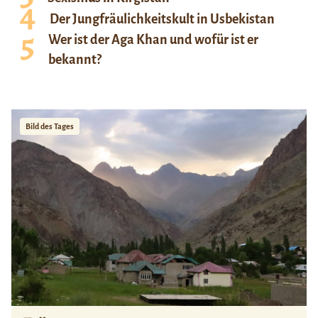
Der Jungfräulichkeitskult in Usbekistan
Wer ist der Aga Khan und wofür ist er
bekannt?
Bild des Tages