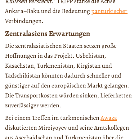
Kulissen versteckt.
“ TRIPP stärke die Achse
Ankara–Baku und die Bedeutung
panturkischer
Verbindungen.
Zentralasiens Erwartungen
Die zentralasiatischen Staaten setzen große
Hoffnungen in das Projekt. Usbekistan,
Kasachstan, Turkmenistan, Kirgistan und
Tadschikistan könnten dadurch schneller und
günstiger auf den europäischen Markt gelangen.
Die Transportkosten würden sinken, Lieferketten
zuverlässiger werden.
Bei einem Treffen im turkmenischen
Awaza
diskutierten Mirziyoyev und seine Amtskollegen
aus Aserbaidschan und Turkmenistan über die