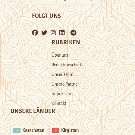
FOLGT UNS
RUBRIKEN
Über uns
Redaktionscharta
Unser Team
Unsere Partner
Impressum
Kontakt
UNSERE LÄNDER
Kasachstan
Kirgistan