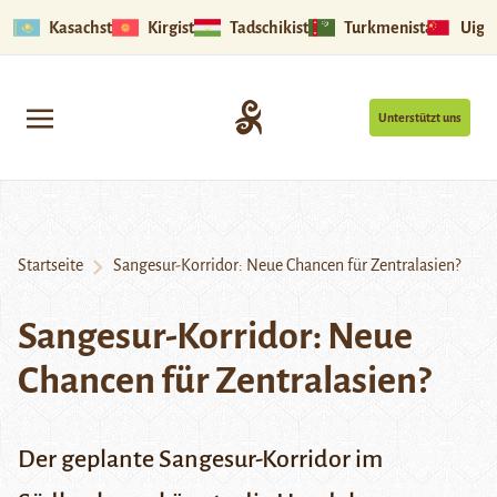
Kasachstan
Kirgistan
Tadschikistan
Turkmenistan
Uigu
Unterstützt uns
Startseite
Sangesur-Korridor: Neue Chancen für Zentralasien?
Sangesur-Korridor: Neue
Chancen für Zentralasien?
Der geplante Sangesur-Korridor im