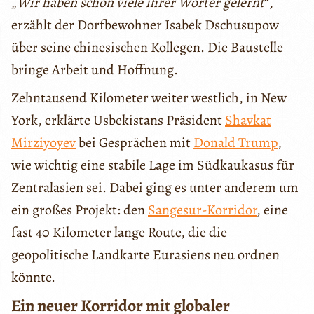
„
Wir haben schon viele ihrer Wörter gelernt
“,
erzählt der Dorfbewohner Isabek Dschusupow
über seine chinesischen Kollegen. Die Baustelle
bringe Arbeit und Hoffnung.
Zehntausend Kilometer weiter westlich, in New
York, erklärte Usbekistans Präsident
Shavkat
Mirziyoyev
bei Gesprächen mit
Donald Trump
,
wie wichtig eine stabile Lage im Südkaukasus für
Zentralasien sei. Dabei ging es unter anderem um
ein großes Projekt: den
Sangesur-Korridor
, eine
fast 40 Kilometer lange Route, die die
geopolitische Landkarte Eurasiens neu ordnen
könnte.
Ein neuer Korridor mit globaler