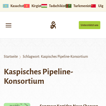
Kasachstan
Kirgistan
Tadschikistan
Turkmenistan
Uigu
Unterstützt uns
Startseite
Schlagwort:
Kaspisches Pipeline-Konsortium
Kaspisches Pipeline-
Konsortium