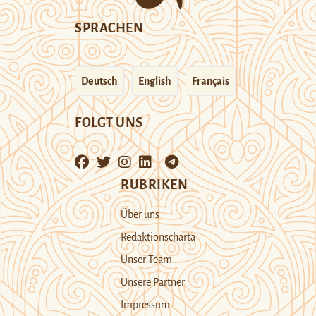
SPRACHEN
Deutsch
English
Français
FOLGT UNS
RUBRIKEN
Über uns
Redaktionscharta
Unser Team
Unsere Partner
Impressum