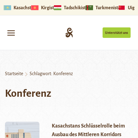
Kasachstan
Kirgistan
Tadschikistan
Turkmenistan
Uigu
Unterstützt uns
Startseite
Schlagwort:
Konferenz
Konferenz
Kasachstans Schlüsselrolle beim
Ausbau des Mittleren Korridors