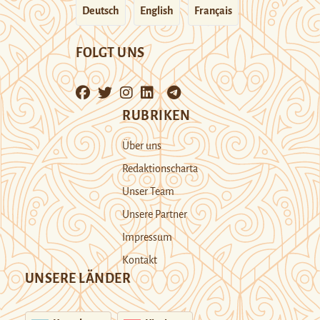
Deutsch
English
Français
FOLGT UNS
RUBRIKEN
Über uns
Redaktionscharta
Unser Team
Unsere Partner
Impressum
Kontakt
UNSERE LÄNDER