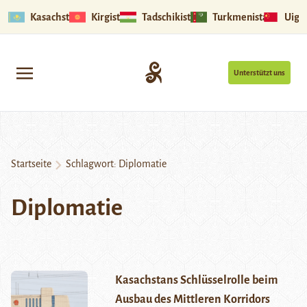
Kasachstan
Kirgistan
Tadschikistan
Turkmenistan
Uigu
Unterstützt uns
Startseite
Schlagwort:
Diplomatie
Diplomatie
Kasachstans Schlüsselrolle beim
Ausbau des Mittleren Korridors