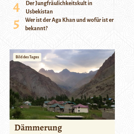
Der Jungfräulichkeitskult in
Usbekistan
Wer ist der Aga Khan und wofür ist er
bekannt?
Bild des Tages
Dämmerung