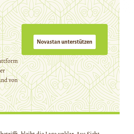
Novastan unterstützen
attform
er
und von
etrifft, bleibt die Lage unklar. Aus Sicht