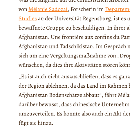
von
Mélanie Sadozaï
, Forscherin im
Departemen
Studies
an der Universität Regensburg, ist es
bewaffnete Gruppe zu beschuldigen. In ihrer a
Afghanistan. Une frontière aux confins du Pami
Afghanistan und Tadschikistan. Im Gespräch mi
sich um eine Vergeltungsmaßnahme von „Droge
wünschen, da dies ihre Aktivitäten stören könn
„Es ist auch nicht auszuschließen, dass es gan
der Region ablehnen, da das Land im Rahmen 
Afghanistan Bodenschätze abbaut“, fährt Mélan
darüber bewusst, dass chinesische Unternehmen
umzuverteilen. Es könnte also auch ein Akt der
fügt sie hinzu.