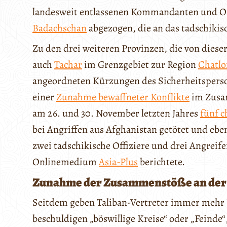
landesweit entlassenen Kommandanten und Off
Badachschan
abgezogen, die an das tadschiki
Zu den drei weiteren Provinzen, die von dies
auch
Tachar
im Grenzgebiet zur Region
Chatlo
angeordneten Kürzungen des Sicherheitsperso
einer
Zunahme bewaffneter Konflikte
im Zusa
am 26. und 30. November letzten Jahres
fünf c
bei Angriffen aus Afghanistan getötet und ebe
zwei tadschikische Offiziere und drei Angreif
Onlinemedium
Asia-Plus
berichtete.
Zunahme der Zusammenstöße an der 
Seitdem geben Taliban-Vertreter immer mehr
beschuldigen „böswillige Kreise“ oder „Feinde