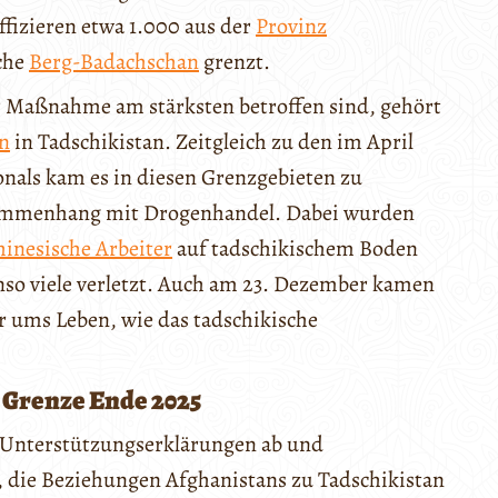
izieren etwa 1.000 aus der
Provinz
sche
Berg-Badachschan
grenzt.
er Maßnahme am stärksten betroffen sind, gehört
n
in Tadschikistan. Zeitgleich zu den im April
nals kam es in diesen Grenzgebieten zu
mmenhang mit Drogenhandel. Dabei wurden
hinesische Arbeiter
auf tadschikischem Boden
nso viele verletzt. Auch am 23. Dezember kamen
er ums Leben, wie das tadschikische
Grenze Ende 2025
 Unterstützungserklärungen ab und
“, die Beziehungen Afghanistans zu Tadschikistan