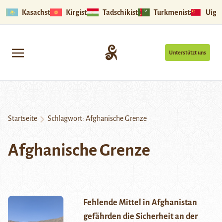
Kasachstan
Kirgistan
Tadschikistan
Turkmenistan
Uigu
Unterstützt uns
Startseite
Schlagwort:
Afghanische Grenze
Afghanische Grenze
Fehlende Mittel in Afghanistan
gefährden die Sicherheit an der