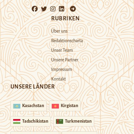
RUBRIKEN
Über uns
Redaktionscharta
Unser Team
Unsere Partner
Impressum
Kontakt
UNSERE LÄNDER
Kasachstan
Kirgistan
Tadschikistan
Turkmenistan