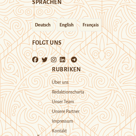
SPRACHEN
Deutsch
English
Français
FOLGT UNS
RUBRIKEN
Über uns
Redaktionscharta
Unser Team
Unsere Partner
Impressum
Kontakt