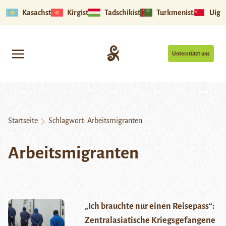
Kasachstan
Kirgistan
Tadschikistan
Turkmenistan
Uigu
Unterstützt uns
Startseite
Schlagwort:
Arbeitsmigranten
Arbeitsmigranten
„Ich brauchte nur einen Reisepass“:
Zentralasiatische Kriegsgefangene