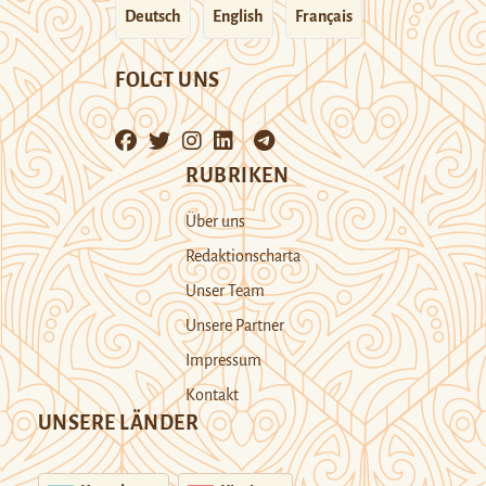
Deutsch
English
Français
FOLGT UNS
RUBRIKEN
Über uns
Redaktionscharta
Unser Team
Unsere Partner
Impressum
Kontakt
UNSERE LÄNDER