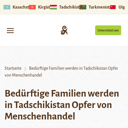
Kasachstan
Kirgistan
Tadschikistan
Turkmenistan
Uigu
Unterstützt uns
Startseite
Bedürftige Familien werden in Tadschikistan Opfer
von Menschenhandel
Bedürftige Familien werden
in Tadschikistan Opfer von
Menschenhandel