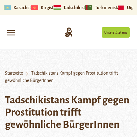
Kasachstan
Kirgistan
Tadschikistan
Turkmenistan
Uigu
Unterstützt uns
Startseite
Tadschikistans Kampf gegen Prostitution trifft
gewöhnliche BürgerInnen
Tadschikistans Kampf gegen
Prostitution trifft
gewöhnliche BürgerInnen