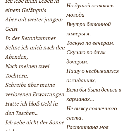
Ich lebe mein Leben in
Но душой остаюсь
einem Gefängnis
молода
Aber mit weiter jungem
Внутри бетонной
Geist
камеры я.
In der Betonkammer
Тоскую по вечерам.
Sehne ich mich nach den
Скучаю по двум
Abenden,
дочерям,
Nach meinen zwei
Пишу о несбывшихся
Töchtern,
ожиданиях.
Schreibe über meine
Если бы были деньги в
verlorenen Erwartungen.
карманах…
Hätte ich bloß Geld in
Не вижу солнечного
den Taschen…
света.
Ich sehe nicht der Sonne
Растоптана моя