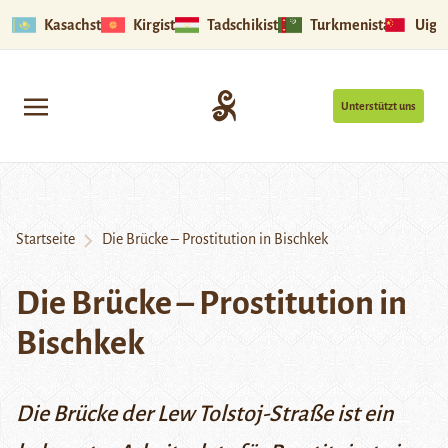
Kasachstan
Kirgistan
Tadschikistan
Turkmenistan
Uigu
Unterstützt uns
Startseite
Die Brücke – Prostitution in Bischkek
Die Brücke – Prostitution in
Bischkek
Die Brücke der Lew Tolstoj-Straße ist ein