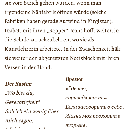
sie vom Strich gehen würden, wenn man
irgendeine Nähfabrik öffnen würde (solche
Fabriken haben gerade Aufwind in Kirgistan).
Inabat, mit ihren „Rapper“-Jeans hofft weiter, in
die Schule zurückzukehren, wo sie als
Kunstlehrerin arbeitete. In der Zwischenzeit hält
sie weiter den abgenutzten Notizblock mit ihren
Versen in der Hand.
Врезка
Der Kasten
«Где ты,
„
Wo bist du,
справедливость»
Gerechtigkeit“
Если заговорить о себе,
Soll ich ein wenig über
Жизнь моя проходит в
mich sagen,
тюрьме,