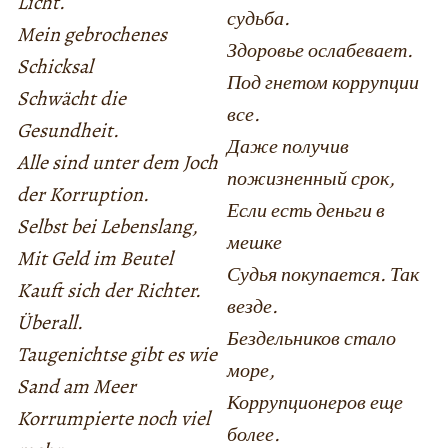
Licht.
судьба.
Mein gebrochenes
Здоровье ослабевает.
Schicksal
Под гнетом коррупции
Schwächt die
все.
Gesundheit.
Даже получив
Alle sind unter dem Joch
пожизненный срок,
der Korruption.
Если есть деньги в
Selbst bei Lebenslang,
мешке
Mit Geld im Beutel
Судья покупается. Так
Kauft sich der Richter.
везде.
Überall.
Бездельников стало
Taugenichtse gibt es wie
море,
Sand am Meer
Коррупционеров еще
Korrumpierte noch viel
более.