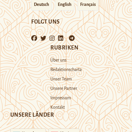
Deutsch
English
Français
FOLGT UNS
RUBRIKEN
Über uns
Redaktionscharta
Unser Team
Unsere Partner
Impressum
Kontakt
UNSERE LÄNDER