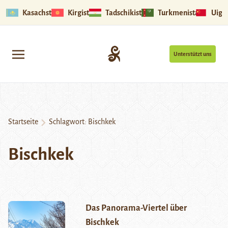
Kasachstan
Kirgistan
Tadschikistan
Turkmenistan
Uigu
Unterstützt uns
Startseite
Schlagwort:
Bischkek
Bischkek
Das Panorama-Viertel über
Bischkek