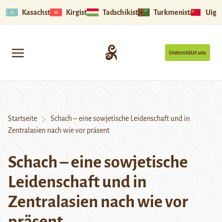
Kasachstan
Kirgistan
Tadschikistan
Turkmenistan
Uigu
Unterstützt uns
Startseite
Schach – eine sowjetische Leidenschaft und in
Zentralasien nach wie vor präsent
Schach – eine sowjetische
Leidenschaft und in
Zentralasien nach wie vor
präsent