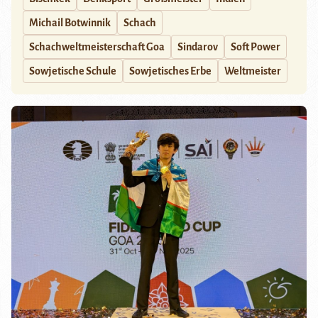
Michail Botwinnik
Schach
Schachweltmeisterschaft Goa
Sindarov
Soft Power
Sowjetische Schule
Sowjetisches Erbe
Weltmeister