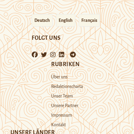
Deutsch
English
Français
FOLGT UNS
RUBRIKEN
Über uns
Redaktionscharta
Unser Team
Unsere Partner
Impressum
Kontakt
UNSERE LÄNDER