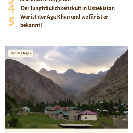
Der Jungfräulichkeitskult in Usbekistan
Wer ist der Aga Khan und wofür ist er
bekannt?
Bild des Tages