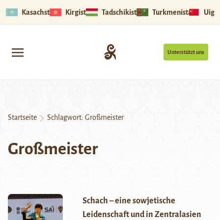
Kasachstan
Kirgistan
Tadschikistan
Turkmenistan
Uigu
Unterstützt uns
Startseite
Schlagwort:
Großmeister
Großmeister
Schach – eine sowjetische
Leidenschaft und in Zentralasien