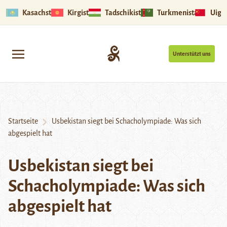
Kasachstan
Kirgistan
Tadschikistan
Turkmenistan
Uigu
Unterstützt uns
Startseite
Usbekistan siegt bei Schacholympiade: Was sich
abgespielt hat
Usbekistan siegt bei
Schacholympiade: Was sich
abgespielt hat