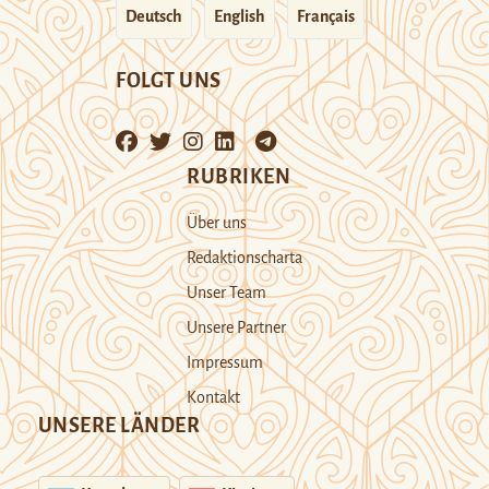
Deutsch
English
Français
FOLGT UNS
RUBRIKEN
Über uns
Redaktionscharta
Unser Team
Unsere Partner
Impressum
Kontakt
UNSERE LÄNDER