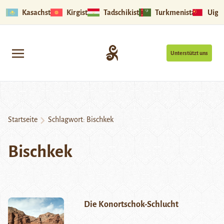
Kasachstan
Kirgistan
Tadschikistan
Turkmenistan
Uigu
Unterstützt uns
Startseite
Schlagwort:
Bischkek
Bischkek
Die Konortschok-Schlucht