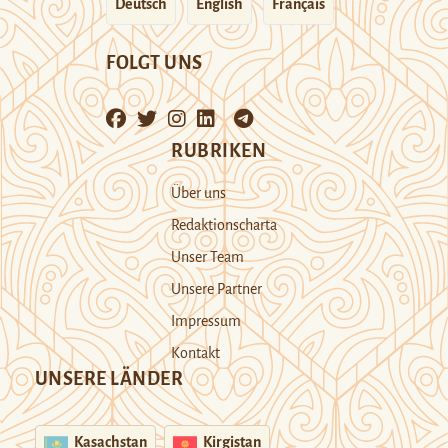
Deutsch
English
Français
FOLGT UNS
RUBRIKEN
Über uns
Redaktionscharta
Unser Team
Unsere Partner
Impressum
Kontakt
UNSERE LÄNDER
Kasachstan
Kirgistan