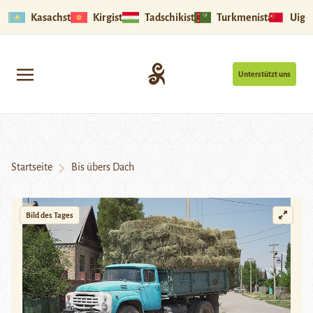
Kasachstan
Kirgistan
Tadschikistan
Turkmenistan
Uigu
Unterstützt uns
Startseite
Bis übers Dach
Bild des Tages