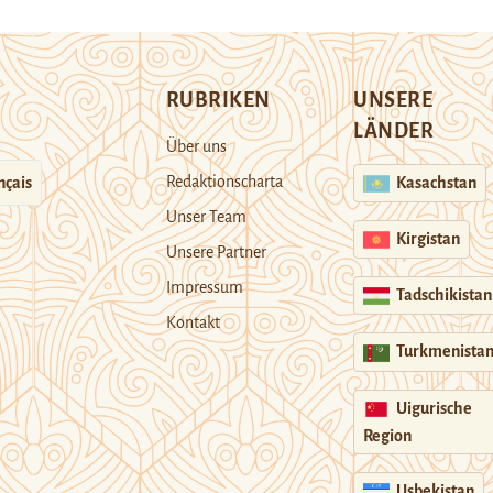
RUBRIKEN
UNSERE
LÄNDER
Über uns
Redaktionscharta
nçais
Kasachstan
Unser Team
Kirgistan
Unsere Partner
Impressum
Tadschikistan
Kontakt
Turkmenista
Uigurische
Region
Usbekistan