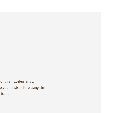
r this Travelers' map.
 your posts before using this
rtcode.