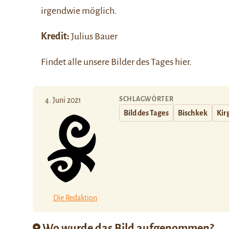
irgendwie möglich.
Kredit:
Julius Bauer
Findet alle unsere Bilder des Tages
hier
.
SCHLAGWÖRTER
4. Juni 2021
Bild des Tages
Bischkek
Kir
Die Redaktion
Wo wurde das Bild aufgenommen?