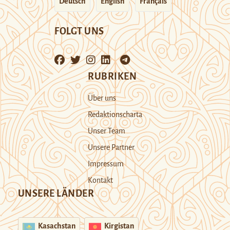
Deutsch
English
Français
FOLGT UNS
RUBRIKEN
Über uns
Redaktionscharta
Unser Team
Unsere Partner
Impressum
Kontakt
UNSERE LÄNDER
Kasachstan
Kirgistan