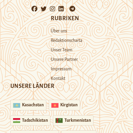
RUBRIKEN
Über uns
Redaktionscharta
Unser Team
Unsere Partner
Impressum
Kontakt
UNSERE LÄNDER
Kasachstan
Kirgistan
Tadschikistan
Turkmenistan