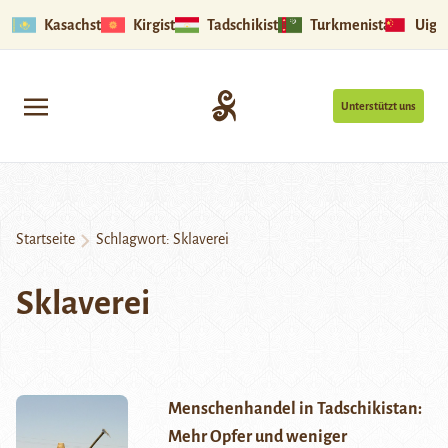
Kasachstan
Kirgistan
Tadschikistan
Turkmenistan
Uigu
Unterstützt uns
Startseite
Schlagwort:
Sklaverei
Sklaverei
Menschenhandel in Tadschikistan:
Mehr Opfer und weniger