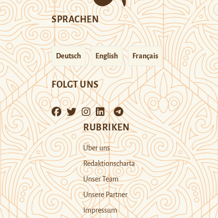
SPRACHEN
Deutsch
English
Français
FOLGT UNS
RUBRIKEN
Über uns
Redaktionscharta
Unser Team
Unsere Partner
Impressum