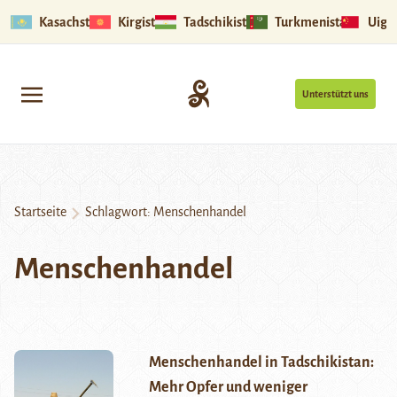
Kasachstan
Kirgistan
Tadschikistan
Turkmenistan
Uigu
Unterstützt uns
Startseite
Schlagwort:
Menschenhandel
Menschenhandel
Menschenhandel in Tadschikistan:
Mehr Opfer und weniger