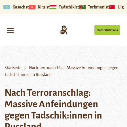
Kasachstan
Kirgistan
Tadschikistan
Turkmenistan
Uigu
Unterstützt uns
Startseite
Nach Terroranschlag: Massive Anfeindungen gegen
Tadschik:innen in Russland
Nach Terroranschlag:
Massive Anfeindungen
gegen Tadschik:innen in
Russland