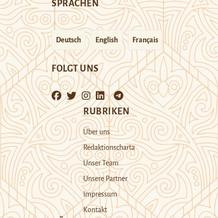
SPRACHEN
Deutsch
English
Français
FOLGT UNS
RUBRIKEN
Über uns
Redaktionscharta
Unser Team
Unsere Partner
Impressum
Kontakt