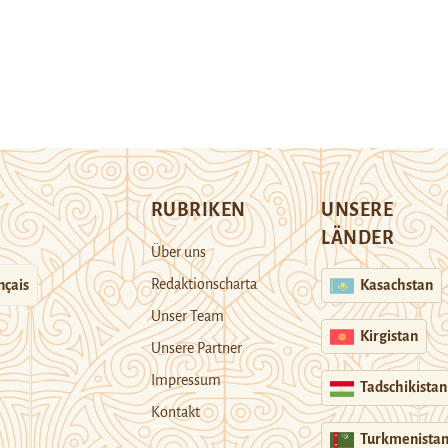
RUBRIKEN
UNSERE
LÄNDER
Über uns
Redaktionscharta
nçais
Kasachstan
Unser Team
Kirgistan
Unsere Partner
Impressum
Tadschikistan
Kontakt
Turkmenista