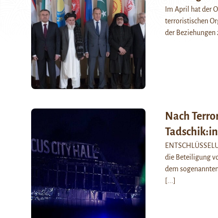
Im April hat der O
terroristischen O
der Beziehungen 
Nach Terro
Tadschik:i
ENTSCHLÜSSELUNG.
die Beteiligung v
dem sogenannten 
[...]