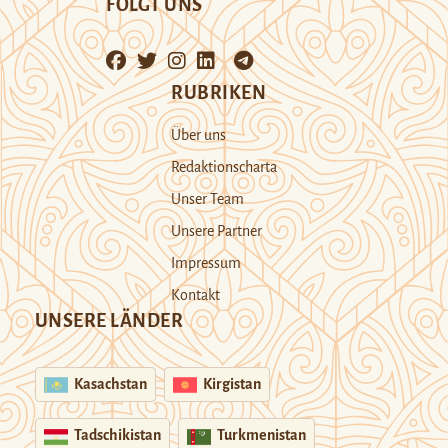
FOLGT UNS
RUBRIKEN
Über uns
Redaktionscharta
Unser Team
Unsere Partner
Impressum
Kontakt
UNSERE LÄNDER
Kasachstan
Kirgistan
Tadschikistan
Turkmenistan