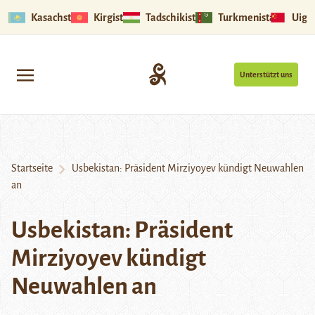
Kasachstan
Kirgistan
Tadschikistan
Turkmenistan
Uigu
Unterstützt uns
Startseite
Usbekistan: Präsident Mirziyoyev kündigt Neuwahlen
an
Usbekistan: Präsident
Mirziyoyev kündigt
Neuwahlen an