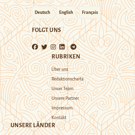
Deutsch
English
Français
FOLGT UNS
RUBRIKEN
Über uns
Redaktionscharta
Unser Team
Unsere Partner
Impressum
Kontakt
UNSERE LÄNDER