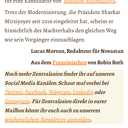
für eine Kandidatur von
Robahon Mahmudova
.
Trotz der Modernisierung, die Präsident Shavkat
Mirziyoyev seit 2016 eingeleitet hat, scheint er
hinsichtlich des Machterhalts den gleichen Weg
wie sein Vorgänger einzuschlagen.
Lucas Morvan, Redakteur für Novastan
Aus dem
Französischen
von Robin Roth
Noch mehr Zentralasien findet ihr auf unseren
Social Media Kanälen: Schaut mal vorbei bei
Twitter
,
Facebook
,
Telegram
,
Linkedin
oder
Instagram
. Für Zentralasien direkt in eurer
Mailbox könnt ihr euch auch zu unserem
wöchentlichen Newsletter anmelden
.