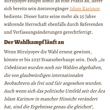
Mirziyoyev knüpft somit an eine Praxis an, derer
sich bereits sein Amtsvorgänger
Islom Karimov
bediente. Dieser hatte seine mehr als 25 Jahre
währende Herrschaft ebenfalls durch Referenden
und Verfassungsänderungen gerechtfertigt.
Der Wahlkampf läuft an
Wenn Mirziyoyev die Wahl erneut gewinnt,
könnte er bis 2037 Staatsoberhaupt sein. Doch
„in
Usbekistan wurden noch nie Wahlen abgehalten,
die von glaubwürdigen internationalen
Beobachtern als frei und fair angesehen wurden.
Auch wenn sich das politische Umfeld seit der Ära
Islam Karimov in mancher Hinsicht verändert
hat, sind die Ergebnisse genau die gleichen“
,