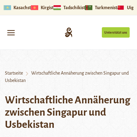
Kasachstan
Kirgistan
Tadschikistan
Turkmenistan
Uigu
Unterstützt uns
Startseite
Wirtschaftliche Annäherung zwischen Singapur und
Usbekistan
Wirtschaftliche Annäherung
zwischen Singapur und
Usbekistan