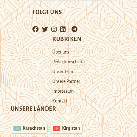
FOLGT UNS
RUBRIKEN
Über uns
Redaktionscharta
Unser Team
Unsere Partner
Impressum
Kontakt
UNSERE LÄNDER
Kasachstan
Kirgistan