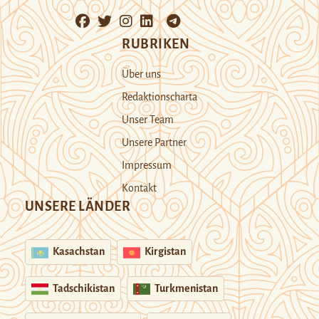
RUBRIKEN
Über uns
Redaktionscharta
Unser Team
Unsere Partner
Impressum
Kontakt
UNSERE LÄNDER
Kasachstan
Kirgistan
Tadschikistan
Turkmenistan