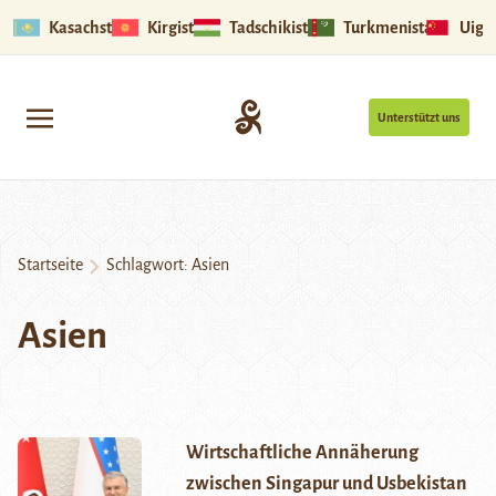
Kasachstan
Kirgistan
Tadschikistan
Turkmenistan
Uigu
Unterstützt uns
Startseite
Schlagwort:
Asien
Asien
Wirtschaftliche Annäherung
zwischen Singapur und Usbekistan