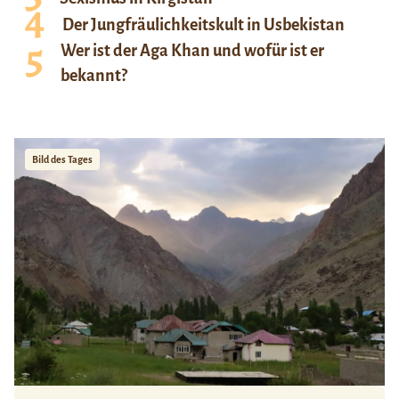
Der Jungfräulichkeitskult in Usbekistan
Wer ist der Aga Khan und wofür ist er
bekannt?
Bild des Tages