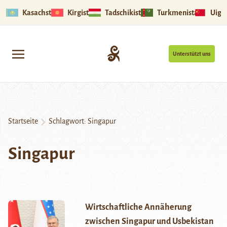
Kasachstan
Kirgistan
Tadschikistan
Turkmenistan
Uigu
Unterstützt uns
Startseite
Schlagwort:
Singapur
Singapur
Wirtschaftliche Annäherung
zwischen Singapur und Usbekistan