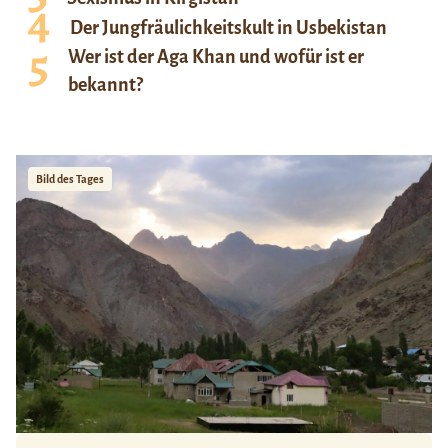
Der Jungfräulichkeitskult in Usbekistan
Wer ist der Aga Khan und wofür ist er
bekannt?
Bild des Tages