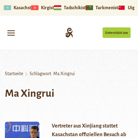
Kasachstan
Kirgistan
Tadschikistan
Turkmenistan
Uigu
Unterstützt uns
Startseite
Schlagwort:
Ma Xingrui
Ma Xingrui
Vertreter aus Xinjiang stattet
Kasachstan offiziellen Besuch ab