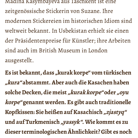
Madina Kasymbayeva aus Taschkent ist eine
zeitgenössische Stickerin von Suzane. Ihre
modernen Stickereien im historischen Idiom sind
weltweit bekannt. In Usbekistan erhielt sie einen
der Präsidentenpreise für Künstler; ihre Arbeiten
sind auch im British Museum in London
ausgestellt.
Es ist bekannt, dass „kurak korpe“ vom türkischen
„kura“
abstammt. Aber auch die Kasachen haben
solche Decken, die meist
„kurak korpe“
oder
„oyu
korpe“
genannt werden. Es gibt auch traditionelle
Kopfkissen: Sie heißen auf Kasachisch
„zjastyq“
und auf Turkmenisch
„yassyk“
. Wie kommt es zu
dieser terminologischen Ähnlichkeit? Gibt es noch