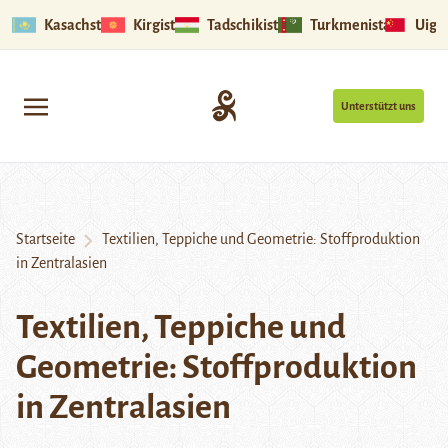
Kasachstan
Kirgistan
Tadschikistan
Turkmenistan
Uigu
Unterstützt uns
Startseite
Textilien, Teppiche und Geometrie: Stoffproduktion
in Zentralasien
Textilien, Teppiche und
Geometrie: Stoffproduktion
in Zentralasien