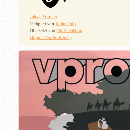
Julian Postulart
Redigiert von:
Robin Roth
Übersetzt von:
Die Redaktion
Original (24.April 2023)