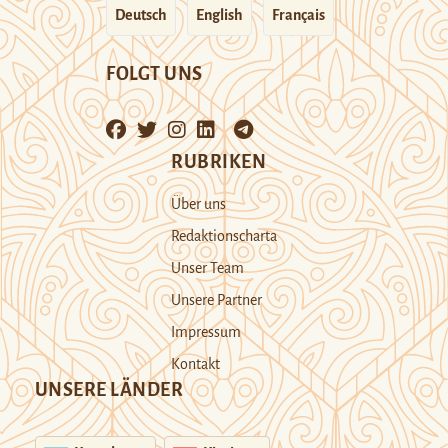
Deutsch
English
Français
FOLGT UNS
RUBRIKEN
Über uns
Redaktionscharta
Unser Team
Unsere Partner
Impressum
Kontakt
UNSERE LÄNDER