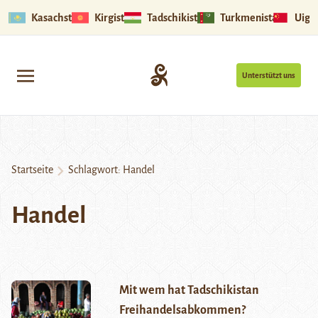
Kasachstan
Kirgistan
Tadschikistan
Turkmenistan
Uigu
Unterstützt uns
Startseite
Schlagwort:
Handel
Handel
Mit wem hat Tadschikistan
Freihandelsabkommen?