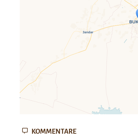
Travelers' Ma
Wenn du dies siehst, nachdem dei
fehlen leaf
KOMMENTARE