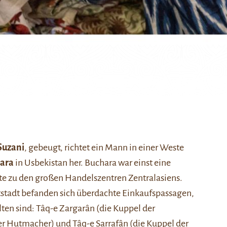
Suzani
, gebeugt, richtet ein Mann in einer Weste
ara
in Usbekistan her. Buchara war einst eine
e zu den großen Handelszentren Zentralasiens.
stadt befanden sich überdachte Einkaufspassagen,
ten sind: Tâq-e Zargarân (die Kuppel der
er Hutmacher) und Tâq-e Sarrafân (die Kuppel der