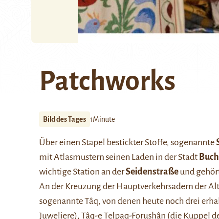
Patchworks
Bild des Tages
1Minute
Über einen Stapel bestickter Stoffe, sogenannte
mit Atlasmustern seinen Laden in der Stadt
Buch
wichtige Station an der
Seidenstraße
und gehört
An der Kreuzung der Hauptverkehrsadern der Alt
sogenannte Tâq, von denen heute noch drei erhal
Juweliere), Tâq-e Telpaq-Forushân (die Kuppel d