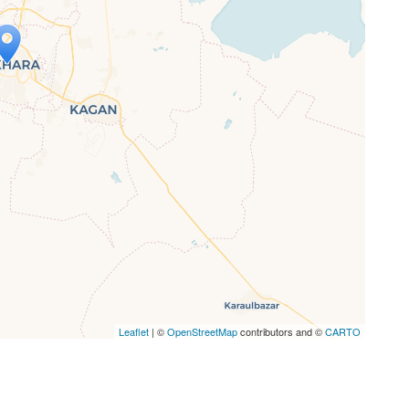
p wird geladen …
ne Seite vollständig geladen wurde,
letJS-Dateien.
Leaflet
| ©
OpenStreetMap
contributors and ©
CARTO