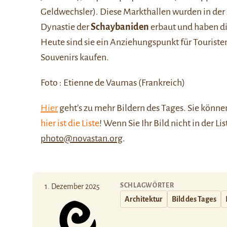
Geldwechsler). Diese Markthallen wurden in der 
Dynastie der
Schaybaniden
erbaut und haben die
Heute sind sie ein Anziehungspunkt für Touriste
Souvenirs kaufen.
Foto : Etienne de Vaumas (Frankreich)
Hier
geht’s zu mehr Bildern des Tages. Sie kön
hier ist die Liste
! Wenn Sie Ihr Bild nicht in der Li
photo@novastan.org
.
SCHLAGWÖRTER
1. Dezember 2025
Architektur
Bild des Tages