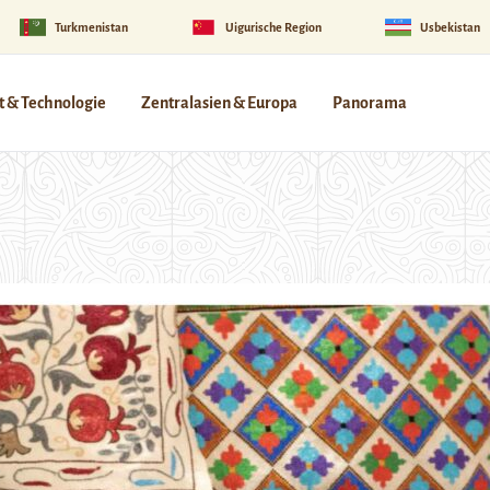
Turkmenistan
Uigurische Region
Usbekistan
 & Technologie
Zentralasien & Europa
Panorama