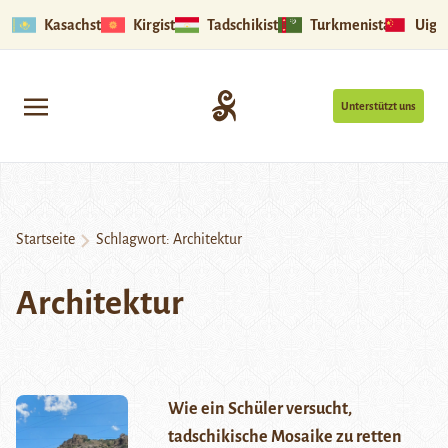
Kasachstan
Kirgistan
Tadschikistan
Turkmenistan
Uigu
Unterstützt uns
Startseite
Schlagwort:
Architektur
Architektur
Wie ein Schüler versucht,
tadschikische Mosaike zu retten