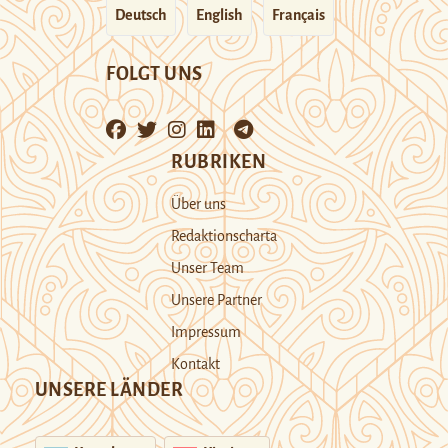
Deutsch
English
Français
FOLGT UNS
RUBRIKEN
Über uns
Redaktionscharta
Unser Team
Unsere Partner
Impressum
Kontakt
UNSERE LÄNDER