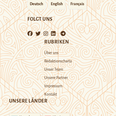
Deutsch
English
Français
FOLGT UNS
RUBRIKEN
Über uns
Redaktionscharta
Unser Team
Unsere Partner
Impressum
Kontakt
UNSERE LÄNDER