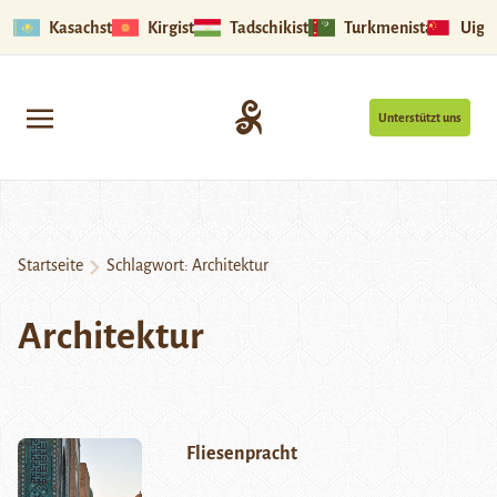
Kasachstan
Kirgistan
Tadschikistan
Turkmenistan
Uigu
Unterstützt uns
Startseite
Schlagwort:
Architektur
Architektur
Fliesenpracht