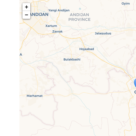
+
−
Travelers' Ma
Wenn du dies siehst, nachdem dei
fehlen leaf