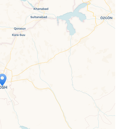
p wird geladen …
ne Seite vollständig geladen wurde,
letJS-Dateien.