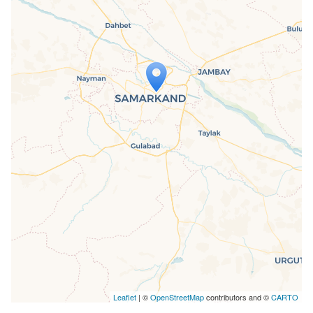
Travelers' Map wird geladen …
Wenn du dies siehst, nachdem deine
Seite vollständig geladen wurde,
fehlen leafletJS-Dateien.
Leaflet
| ©
OpenStreetMap
contributors and ©
CARTO