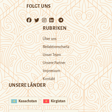
FOLGT UNS
RUBRIKEN
Über uns
Redaktionscharta
Unser Team
Unsere Partner
Impressum
Kontakt
UNSERE LÄNDER
Kasachstan
Kirgistan