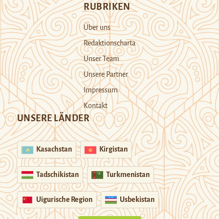
RUBRIKEN
Über uns
Redaktionscharta
Unser Team
Unsere Partner
Impressum
Kontakt
UNSERE LÄNDER
Kasachstan
Kirgistan
Tadschikistan
Turkmenistan
Uigurische Region
Usbekistan