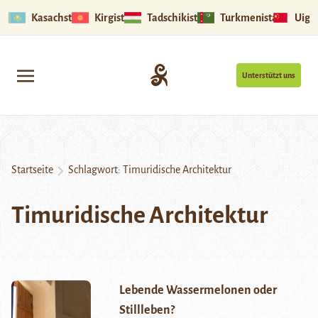
Kasachstan
Kirgistan
Tadschikistan
Turkmenistan
Uigu
Unterstützt uns
Startseite
Schlagwort:
Timuridische Architektur
Timuridische Architektur
Lebende Wassermelonen oder
Stillleben?