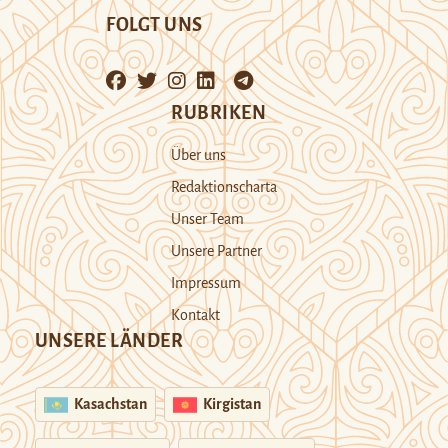
FOLGT UNS
RUBRIKEN
Über uns
Redaktionscharta
Unser Team
Unsere Partner
Impressum
Kontakt
UNSERE LÄNDER
Kasachstan
Kirgistan