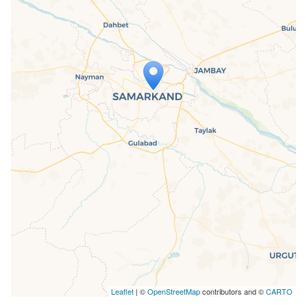
Travelers' Map wird geladen …
Wenn du dies siehst, nachdem deine
Seite vollständig geladen wurde,
fehlen leafletJS-Dateien.
Leaflet
| ©
OpenStreetMap
contributors and ©
CARTO