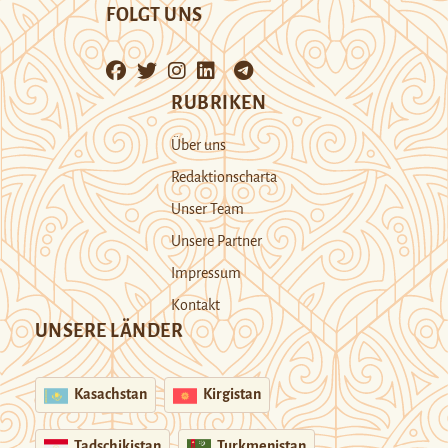
FOLGT UNS
RUBRIKEN
Über uns
Redaktionscharta
Unser Team
Unsere Partner
Impressum
Kontakt
UNSERE LÄNDER
Kasachstan
Kirgistan
Tadschikistan
Turkmenistan