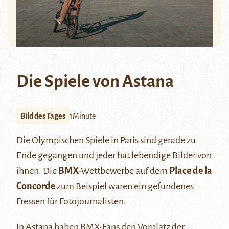
Die Spiele von Astana
Bild des Tages
1Minute
Die Olympischen Spiele in Paris sind gerade zu
Ende gegangen und jeder hat lebendige Bilder von
ihnen. Die
BMX
-Wettbewerbe auf dem
Place de la
Concorde
zum Beispiel waren ein gefundenes
Fressen für Fotojournalisten.
In Astana haben BMX-Fans den Vorplatz der