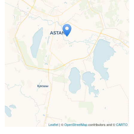
Travelers' Map wird geladen …
Wenn du dies siehst, nachdem deine
Seite vollständig geladen wurde,
fehlen leafletJS-Dateien.
Leaflet
| ©
OpenStreetMap
contributors and ©
CARTO