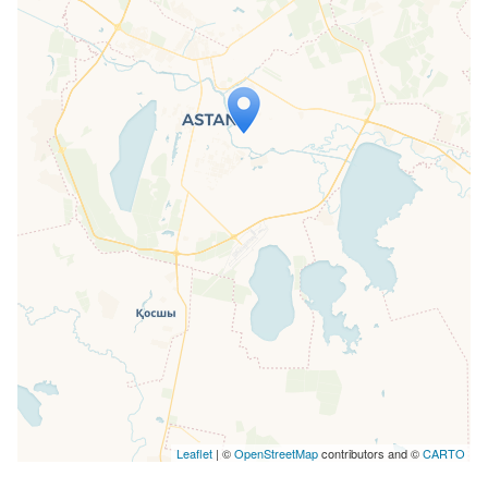
Travelers' Map wird geladen …
Wenn du dies siehst, nachdem deine
Seite vollständig geladen wurde,
fehlen leafletJS-Dateien.
Leaflet
| ©
OpenStreetMap
contributors and ©
CARTO