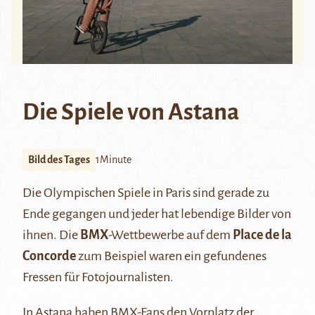
Die Spiele von Astana
Bild des Tages
1Minute
Die Olympischen Spiele in Paris sind gerade zu
Ende gegangen und jeder hat lebendige Bilder von
ihnen. Die
BMX
-Wettbewerbe auf dem
Place de la
Concorde
zum Beispiel waren ein gefundenes
Fressen für Fotojournalisten.
In Astana haben BMX-Fans den Vorplatz der