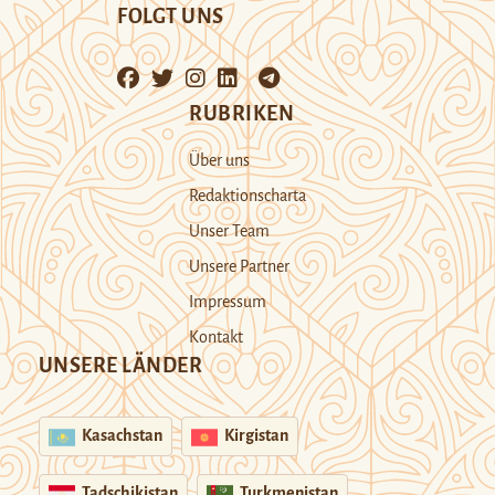
FOLGT UNS
RUBRIKEN
Über uns
Redaktionscharta
Unser Team
Unsere Partner
Impressum
Kontakt
UNSERE LÄNDER
Kasachstan
Kirgistan
Tadschikistan
Turkmenistan