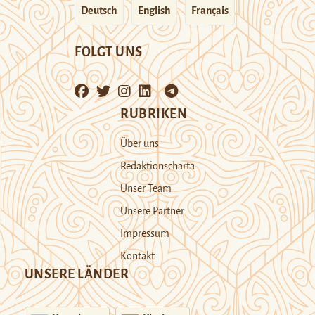
Deutsch
English
Français
FOLGT UNS
RUBRIKEN
Über uns
Redaktionscharta
Unser Team
Unsere Partner
Impressum
Kontakt
UNSERE LÄNDER