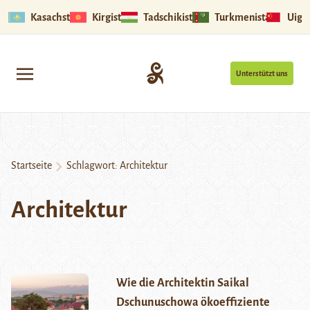
Kasachstan
Kirgistan
Tadschikistan
Turkmenistan
Uigu
Unterstützt uns
Startseite
Schlagwort:
Architektur
Architektur
Wie die Architektin Saikal
Dschunuschowa ökoeffiziente