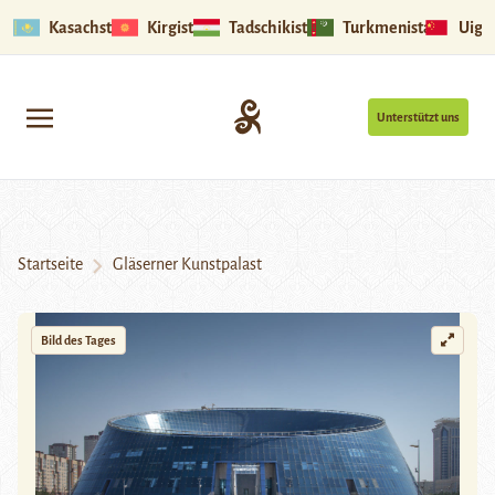
Kasachstan
Kirgistan
Tadschikistan
Turkmenistan
Uigu
Unterstützt uns
Startseite
Gläserner Kunstpalast
Bild des Tages