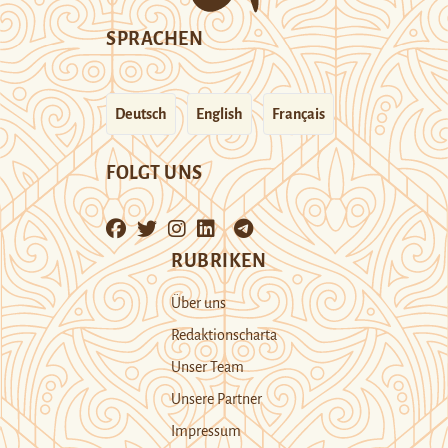
SPRACHEN
Deutsch
English
Français
FOLGT UNS
RUBRIKEN
Über uns
Redaktionscharta
Unser Team
Unsere Partner
Impressum