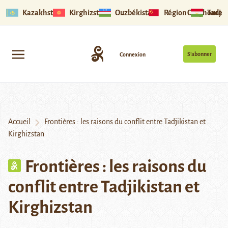
Kazakhstan
Kirghizstan
Ouzbékistan
Région Ouïghoure
Tadjik
S’abonner
Connexion
Accueil
Frontières : les raisons du conflit entre Tadjikistan et
Kirghizstan
Frontières : les raisons du
conflit entre Tadjikistan et
Kirghizstan