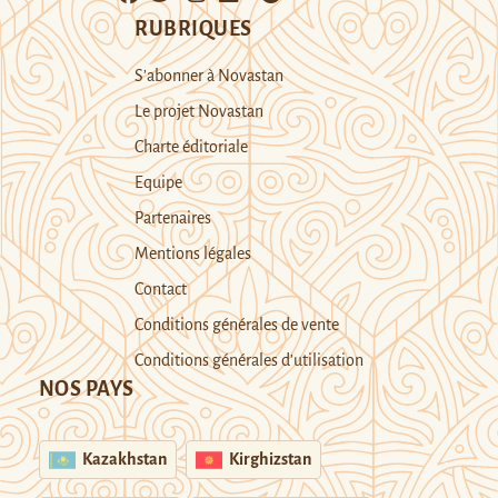
RUBRIQUES
S’abonner à Novastan
Le projet Novastan
Charte éditoriale
Equipe
Partenaires
Mentions légales
Contact
Conditions générales de vente
Conditions générales d’utilisation
NOS PAYS
Kazakhstan
Kirghizstan