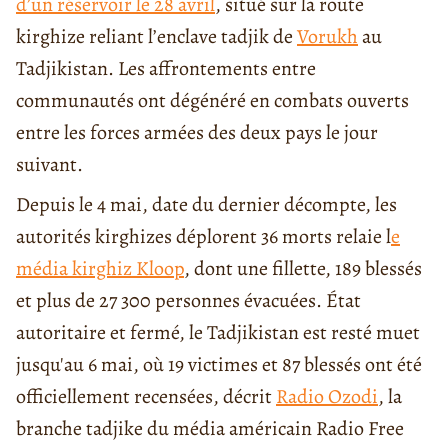
d’un réservoir le 28 avril
, situé sur la route
kirghize reliant l’enclave tadjik de
Vorukh
au
Tadjikistan. Les affrontements entre
communautés ont dégénéré en combats ouverts
entre les forces armées des deux pays le jour
suivant.
Depuis le 4 mai, date du dernier décompte, les
autorités kirghizes déplorent 36 morts relaie l
e
média kirghiz Kloop
, dont une fillette, 189 blessés
et plus de 27 300 personnes évacuées. État
autoritaire et fermé, le Tadjikistan est resté muet
jusqu'au 6 mai, où 19 victimes et 87 blessés ont été
officiellement recensées, décrit
Radio Ozodi
, la
branche tadjike du média américain Radio Free