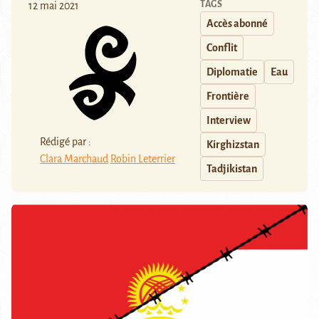
TAGS
12 mai 2021
Accès abonné
Conflit
Diplomatie
Eau
Frontière
Interview
Rédigé par :
Kirghizstan
Clara Marchaud
Robin Leterrier
Tadjikistan