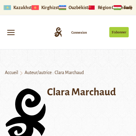
Kazakhstan
Kirghizstan
Ouzbékistan
Région Ouïghoure
Tadjik
S’abonner
Connexion
Accueil
Auteur/autrice : Clara Marchaud
Clara Marchaud