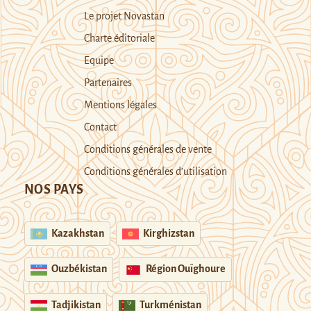
Le projet Novastan
Charte éditoriale
Equipe
Partenaires
Mentions légales
Contact
Conditions générales de vente
Conditions générales d’utilisation
NOS PAYS
Kazakhstan
Kirghizstan
Ouzbékistan
Région Ouïghoure
Tadjikistan
Turkménistan