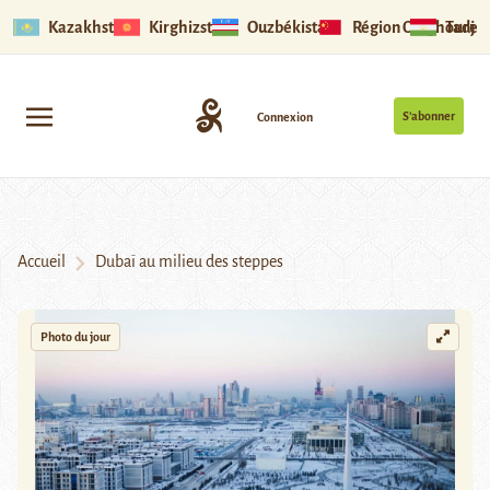
Kazakhstan
Kirghizstan
Ouzbékistan
Région Ouïghoure
Tadjik
S’abonner
Connexion
Accueil
Dubaï au milieu des steppes
Photo du jour