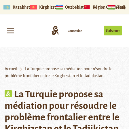
Kazakhstan
Kirghizstan
Ouzbékistan
Région Ouïghoure
Tadjik
S’abonner
Connexion
Accueil
La Turquie propose sa médiation pour résoudre le
problème frontalier entre le Kirghizstan et le Tadjikistan
La Turquie propose sa
médiation pour résoudre le
problème frontalier entre le
Kirghizstan et le Tadjikistan