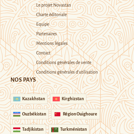
Le projet Novastan
Charte éditoriale
Equipe
Partenaires
Mentions légales
Contact
Conditions générales de vente
Conditions générales d’utilisation
NOS PAYS
Kazakhstan
Kirghizstan
Ouzbékistan
Région Ouïghoure
Tadjikistan
Turkménistan